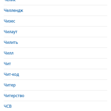
Челлендж
Чизес
Чилаут
Чилить
Чилл
Чит
Чит-код
Читер
Читерство
ЧСВ