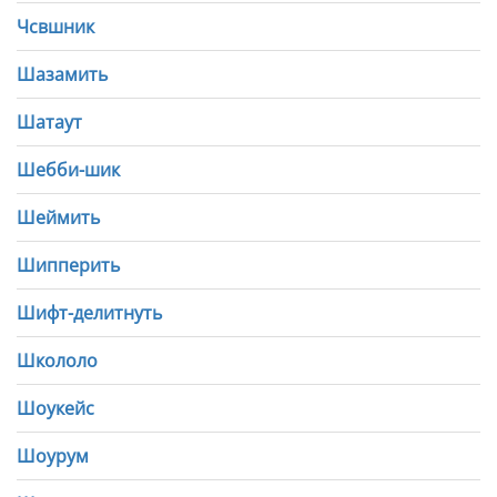
Чсвшник
Шазамить
Шатаут
Шебби-шик
Шеймить
Шипперить
Шифт-делитнуть
Школоло
Шоукейс
Шоурум