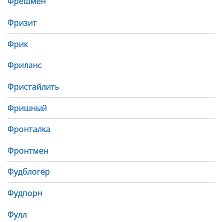
Фрешмен
Фризит
Фрик
Фриланс
Фристайлить
Фришный
Фронталка
Фронтмен
Фудблогер
Фудпорн
Фулл