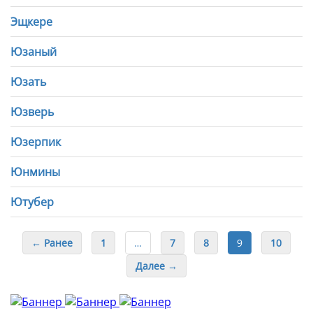
Эщкере
Юзаный
Юзать
Юзверь
Юзерпик
Юнмины
Ютубер
← Ранее
1
…
7
8
9
10
Далее →