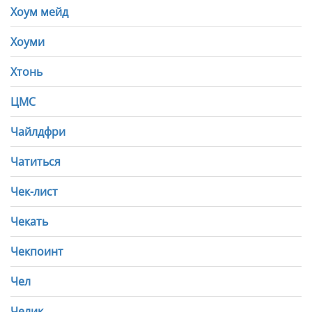
Хоум мейд
Хоуми
Хтонь
ЦМС
Чайлдфри
Чатиться
Чек-лист
Чекать
Чекпоинт
Чел
Челик