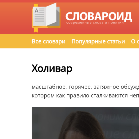
Все словари
Популярные статьи
О 
Холивар
масштабное, горячее, затяжное обсужд
котором как правило сталкиваются н