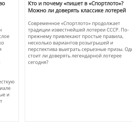
во
Кто и почему «пишет в «Спортлото»?
Можно ли доверять классике лотерей
Современное «Спортлото» продолжает
н
традиции известнейшей лотереи СССР. По-
слое
прежнему привлекают простые правила,
ко
несколько вариантов розыгрышей и
и
перспектива выиграть серьезные призы. Од
стоит ли доверять легендарной лотерее
х
сегодня?
есткую
риале
ые и
т