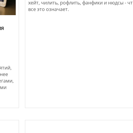
хейт, чилить, рофлить, фанфики и нюдсы - ч
все это означает.
ия
ятий,
жнее
егами,
ими