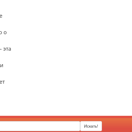
е
ю о
— эта
 и
ет
Искать!