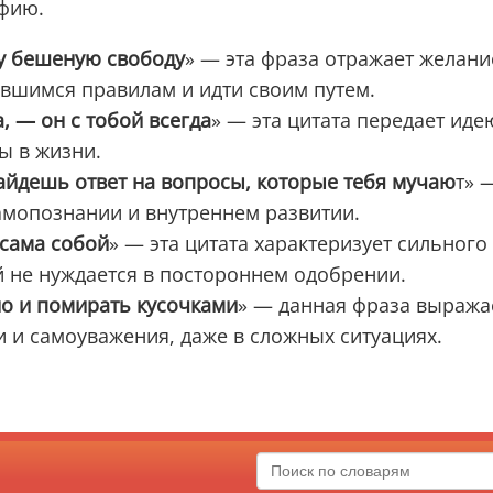
офию.
чу бешеную свободу
» — эта фраза отражает желани
явшимся правилам и идти своим путем.
, — он с тобой всегда
» — эта цитата передает иде
ы в жизни.
найдешь ответ на вопросы, которые тебя мучаю
т» 
амопознании и внутреннем развитии.
 сама собой
» — эта цитата характеризует сильного
 не нуждается в постороннем одобрении.
но и помирать кусочками
» — данная фраза выража
и и самоуважения, даже в сложных ситуациях.