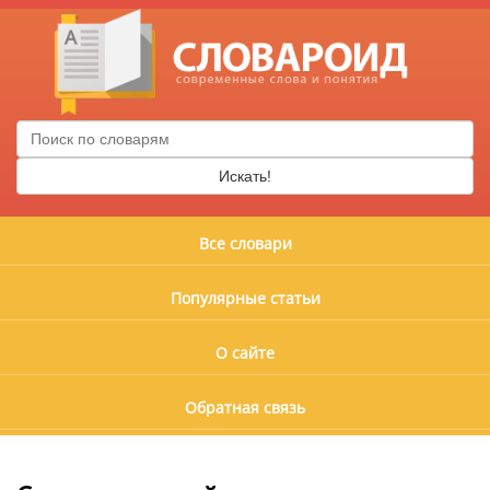
Искать!
Все словари
Популярные статьи
О сайте
Обратная связь