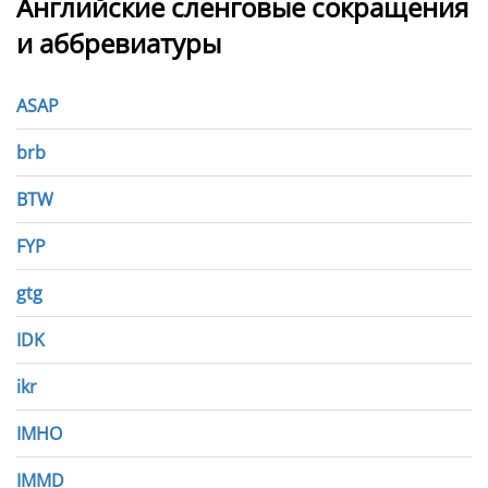
Английские сленговые сокращения
и аббревиатуры
ASAP
brb
BTW
FYP
gtg
IDK
ikr
IMHO
IMMD