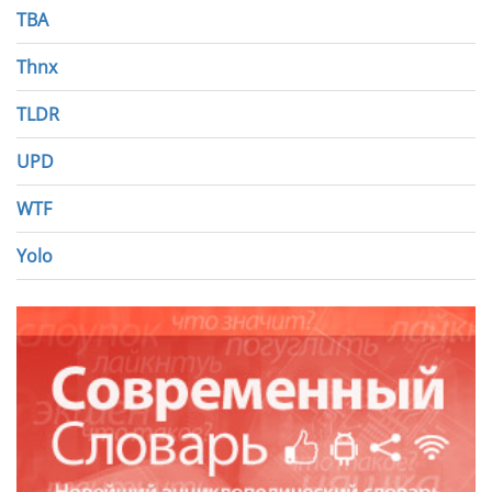
TBA
Thnx
TLDR
UPD
WTF
Yolo