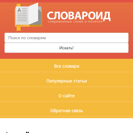
Искать!
Все словари
Популярные статьи
О сайте
Обратная связь