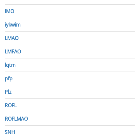
IMO
iykwim
LMAO
LMFAO
lqtm
pfp
Plz
ROFL
ROFLMAO
SNH