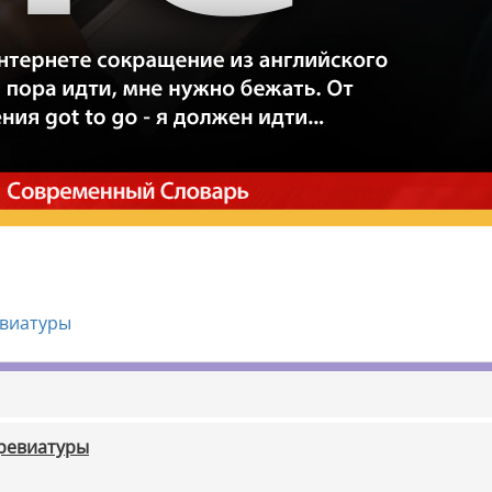
евиатуры
бревиатуры