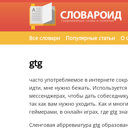
Все словари
Популярные статьи
О 
gtg
часто употребляемое в интернете сокр
идти, мне нужно бежать. Используется 
мессенджерах, чтобы дать собеседнику
так как вам нужно уходить. Как и мно
геймерами, в онлайн играх, где gtg зн
Сленговая абрревиатура gtg образован