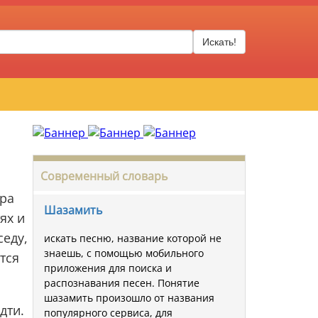
Искать!
Современный словарь
ора
Шазамить
ях и
седу,
искать песню, название которой не
знаешь, с помощью мобильного
тся
приложения для поиска и
распознавания песен. Понятие
шазамить произошло от названия
дти.
популярного сервиса, для