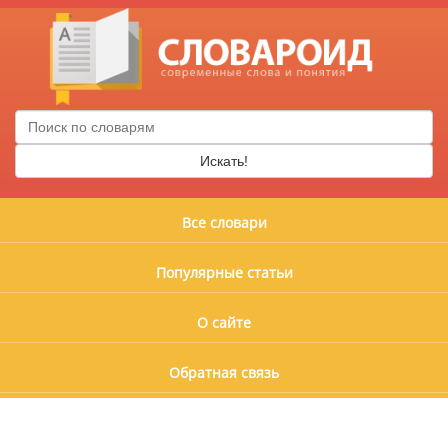
Искать!
Все словари
Популярные статьи
О сайте
Обратная связь