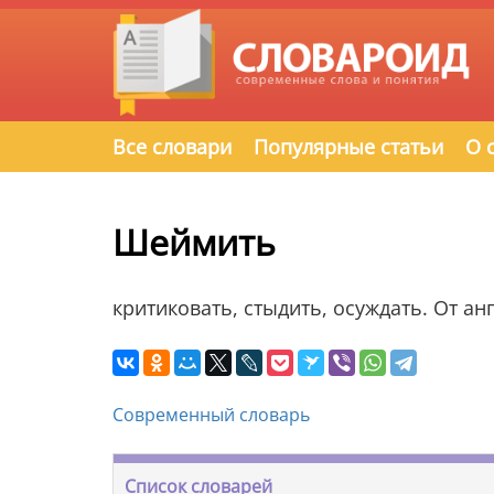
Все словари
Популярные статьи
О 
Шеймить
критиковать, стыдить, осуждать. От а
Современный словарь
Список словарей