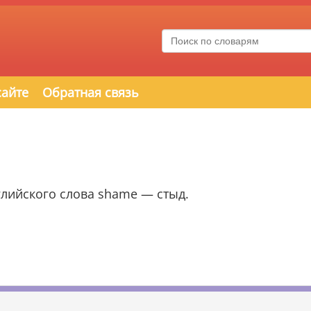
сайте
Обратная связь
нглийского слова shame — стыд.