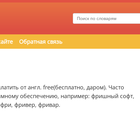
сайте
Обратная связь
атить от англ. free(бесплатно, даром). Часто
ммному обеспечению, например: фришный софт,
фри, фривер, фривар.