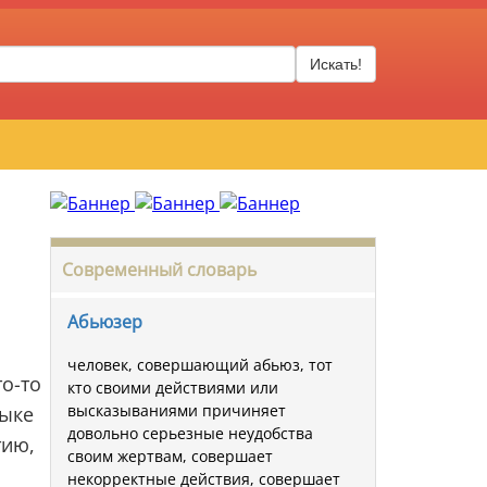
Искать!
Современный словарь
Абьюзер
человек, совершающий абьюз, тот
то-то
кто своими действиями или
высказываниями причиняет
зыке
довольно серьезные неудобства
тию,
своим жертвам, совершает
некорректные действия, совершает