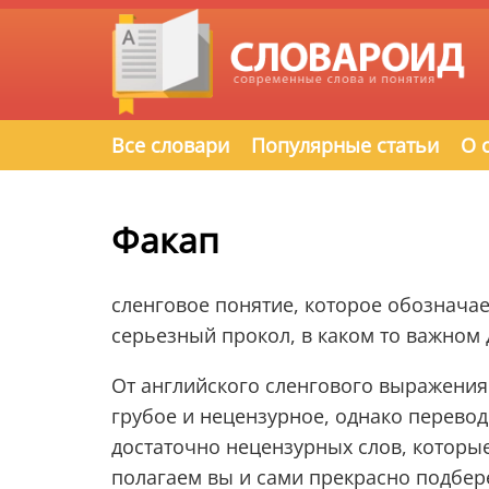
Все словари
Популярные статьи
О 
Факап
сленговое понятие, которое обознача
серьезный прокол, в каком то важном 
От английского сленгового выражения f
грубое и нецензурное, однако перевод
достаточно нецензурных слов, которы
полагаем вы и сами прекрасно подбере