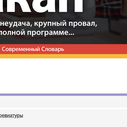
бревиатуры