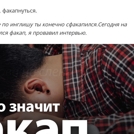
 факапнуться.
е по инглишу ты конечно сфакапился.Сегодня на
лся факап, я провавил интервью.