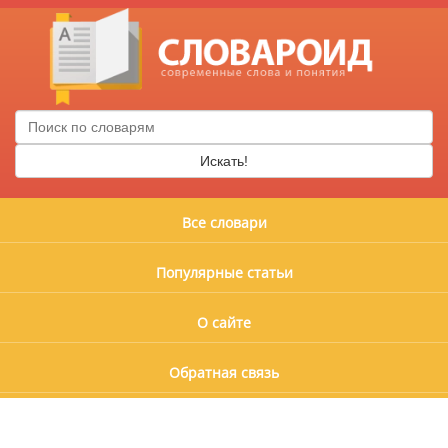
Искать!
Все словари
Популярные статьи
О сайте
Обратная связь