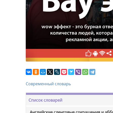
Современный словарь
Список словарей
Английские сленговые сокращения и аб