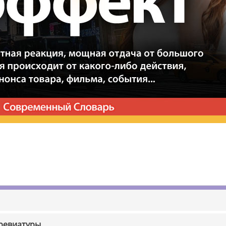
бревиатуры