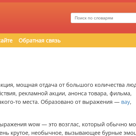
сайте
Обратная связь
акция, мощная отдача от большого количества люд
йствия, рекламной акции, анонса товара, фильма,
акого-то места. Образовано от выражения —
вау
,
выражения wow — это возглас, который обычно м
очень крутое, необычное, вызывающее бурные эмо