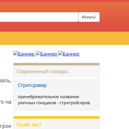
Искать!
Современный словарь
вать,
Стритсракер
пренебрежительное название
то на
уличных гонщиков - стритрейсеров.
Прайс лист
грок