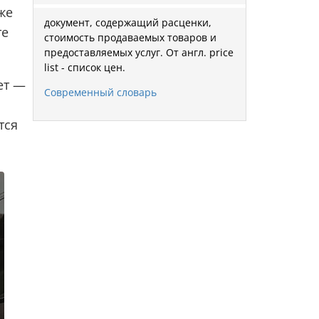
же
документ, содержащий расценки,
те
стоимость продаваемых товаров и
предоставляемых услуг. От англ. price
list - список цен.
ет —
Современный словарь
тся