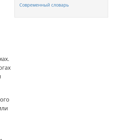
Современный словарь
мах.
огах
и
ного
или