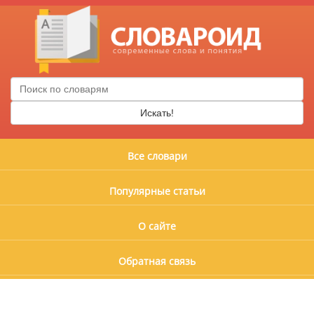
Искать!
Все словари
Популярные статьи
О сайте
Обратная связь