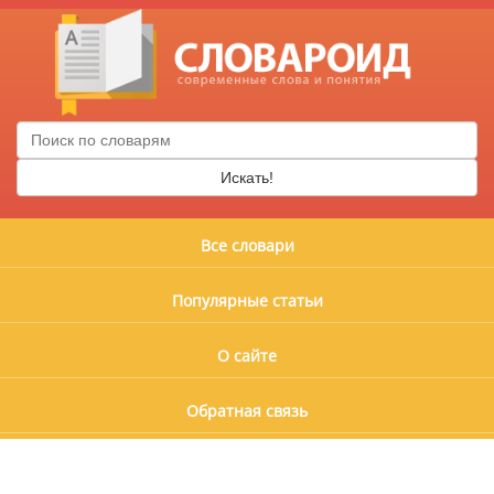
Искать!
Все словари
Популярные статьи
О сайте
Обратная связь