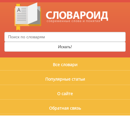
Искать!
Все словари
Популярные статьи
О сайте
Обратная связь