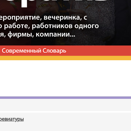
бревиатуры