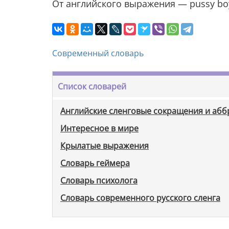
От английского выражения — pussy boy
Современный словарь
Список словарей
Английские сленговые сокращения и аб
Интересное в мире
Крылатые выражения
Словарь геймера
Словарь психолога
Словарь современного русского сленга