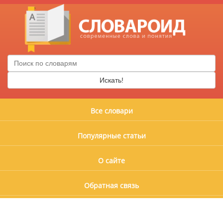
Искать!
Все словари
Популярные статьи
О сайте
Обратная связь