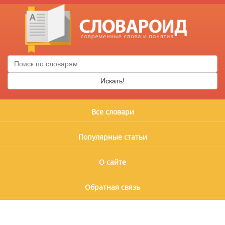
Искать!
Все словари
Популярные статьи
О сайте
Обратная связь