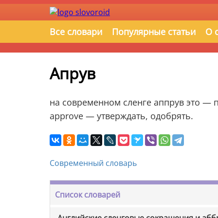
Все словари
Популярные статьи
О 
Апрув
на современном сленге аппрув это — 
approve — утверждать, одобрять.
Современный словарь
Список словарей