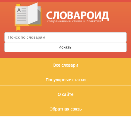
Искать!
Все словари
Популярные статьи
О сайте
Обратная связь