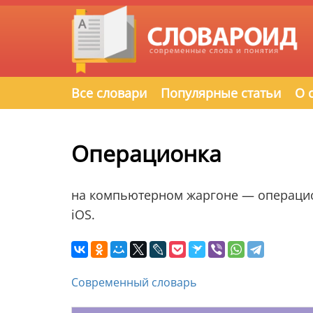
Все словари
Популярные статьи
О 
Операционка
на компьютерном жаргоне — операцион
iOS.
Современный словарь