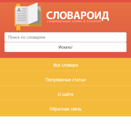
Искать!
Все словари
Популярные статьи
О сайте
Обратная связь