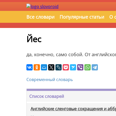
Все словари
Популярные статьи
О 
Йес
да, конечно, само собой. От английско
Современный словарь
Список словарей
Английские сленговые сокращения и аб