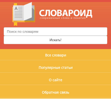
Искать!
Все словари
Популярные статьи
О сайте
Обратная связь