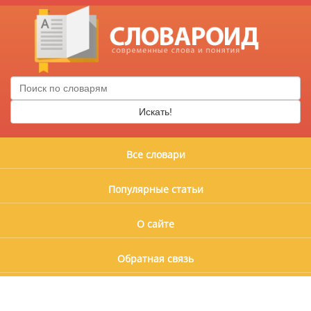
Искать!
Все словари
Популярные статьи
О сайте
Обратная связь