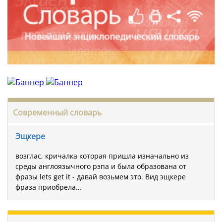
Современный словарь
Эщкере
возглас, кричалка которая пришла изначально из
среды англоязычного рэпа и была образована от
фразы lets get it - давай возьмем это. Вид эщкере
фраза приобрела…