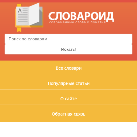
Искать!
Все словари
Популярные статьи
О сайте
Обратная связь