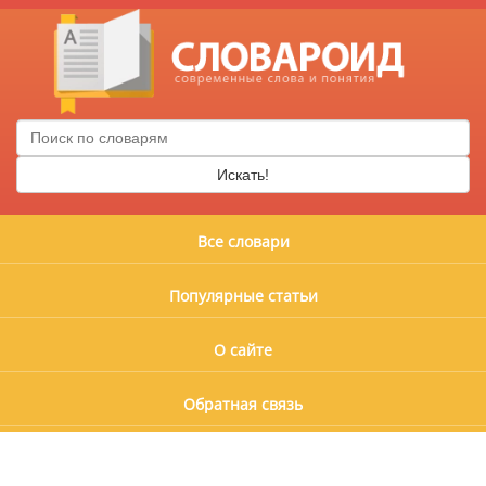
Искать!
Все словари
Популярные статьи
О сайте
Обратная связь