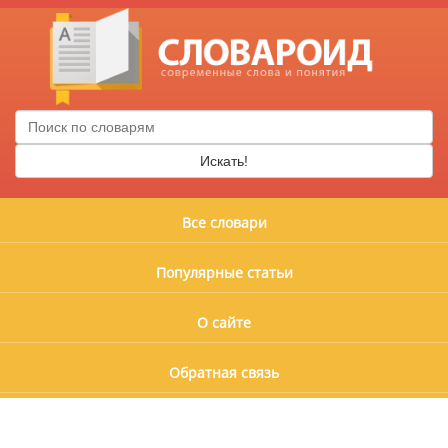
Искать!
Все словари
Популярные статьи
О сайте
Обратная связь