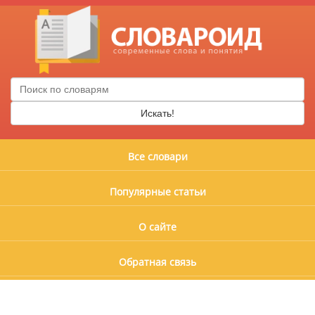
Искать!
Все словари
Популярные статьи
О сайте
Обратная связь