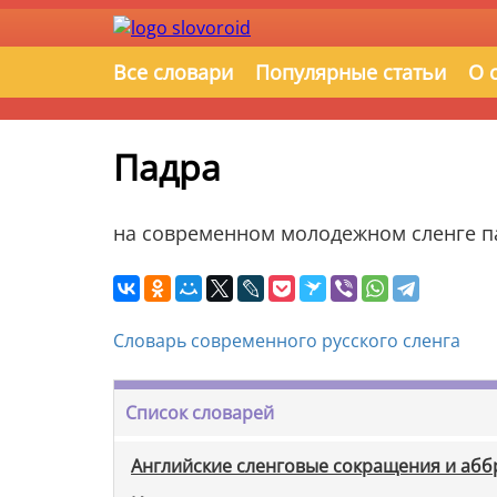
Все словари
Популярные статьи
О 
Падра
на современном молодежном сленге па
Словарь современного русского сленга
Список словарей
Английские сленговые сокращения и аб