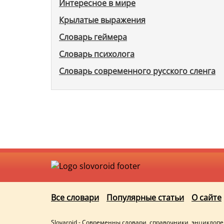
Интересное в мире
Крылатые выражения
Словарь геймера
Словарь психолога
Словарь современного русского сленга
Все словари
Популярные статьи
О сайте
Slovaroid - Современны словари, справочники, энциклоп