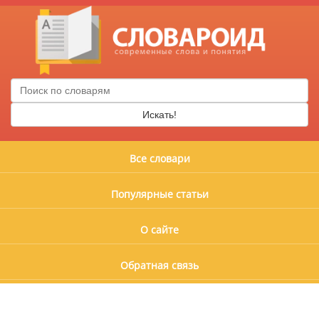
Искать!
Все словари
Популярные статьи
О сайте
Обратная связь