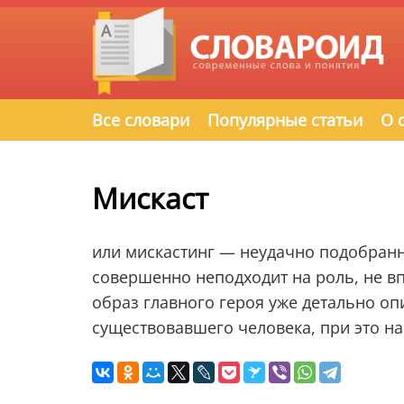
Все словари
Популярные статьи
О 
Мискаст
или мискастинг — неудачно подобранны
совершенно неподходит на роль, не в
образ главного героя уже детально опи
существовавшего человека, при это на