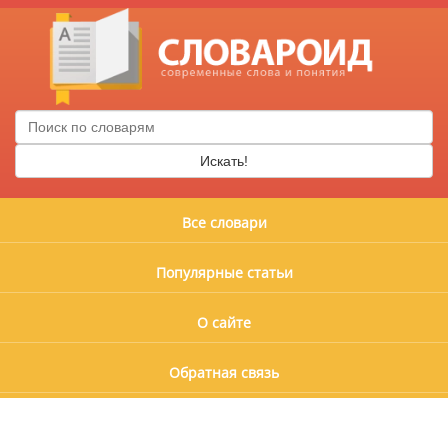
Искать!
Все словари
Популярные статьи
О сайте
Обратная связь