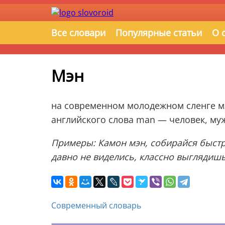
Все словари
Популярные статьи
О 
Мэн
на современном молодежном сленге мэн
английского слова man — человек, му
Примеры: Камон мэн, собирайся быстре
давно не виделись, классно выглядишь
Современный словарь