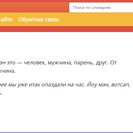
сайте
Обратная связь
 это — человек, мужчина, парень, друг. От
жчина.
е мы уже итак опаздали на час. Йоу мэн, вотсап,
.