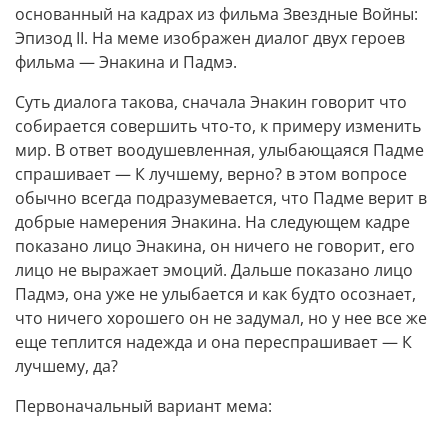
основанный на кадрах из фильма Звездные Войны:
Эпизод II. На меме изображен диалог двух героев
фильма — Энакина и Падмэ.
Суть диалога такова, сначала Энакин говорит что
собирается совершить что-то, к примеру изменить
мир. В ответ воодушевленная, улыбающаяся Падме
спрашивает — К лучшему, верно? в этом вопросе
обычно всегда подразумевается, что Падме верит в
добрые намерения Энакина. На следующем кадре
показано лицо Энакина, он ничего не говорит, его
лицо не выражает эмоций. Дальше показано лицо
Падмэ, она уже не улыбается и как будто осознает,
что ничего хорошего он не задумал, но у нее все же
еще теплится надежда и она переспрашивает — К
лучшему, да?
Первоначальный вариант мема: