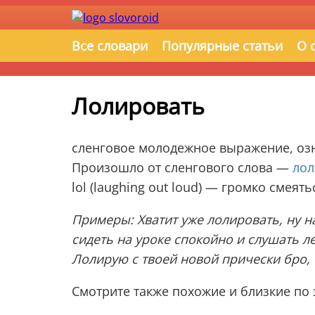
Все словари
Популярные статьи
О 
Лолировать
сленговое молодежное выражение, озна
Произошло от сленгового слова —
лол
lol (laughing out loud) — громко смеять
Примеры: Хватит уже лолировать, ну на
сидеть на уроке спокойно и слушать 
Лолирую с твоей новой прически бро, 
Смотрите также похожие и близкие п