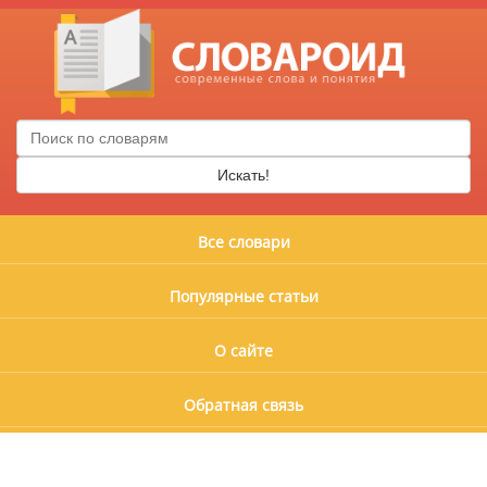
Искать!
Все словари
Популярные статьи
О сайте
Обратная связь