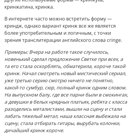
кринжатина, кринжа.
В интернете часто можно встретить форму —
криндж, однако вариант кринж все же является
более употребительным и логичным, с точки
зрения транслитерации английского слова cringe.
Примеры: Вчера на работе такое случилось,
новенький сделал предложение Светке при всех, а
та его стала оскорблять, обматерила, короче такой
кринж. Начал смотреть новый мистический сериал,
уже третью серию смотрю ничего не понятно,
какой-то сумбур, сюр, полный кринж одним словом.
На выпускном балу, где все парни были в смокингах,
а девушки в белых нрядных платьях, ребята с класса
разоделись металистами, вышли на сцену и стали
лабать тяжелый метал, наша классная выбежала на
сцену, стала отбирать гитары, вырубать колонки,
дичайший кринж короче.