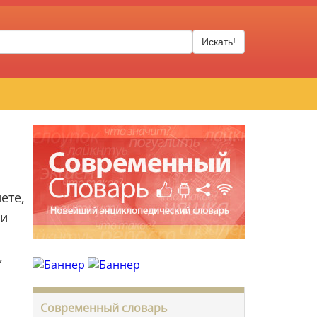
Искать!
ете,
 и
,
Современный словарь