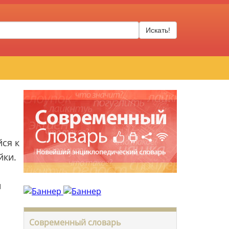
Искать!
ся к
йки.
и
Современный словарь