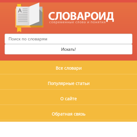
Искать!
Все словари
Популярные статьи
О сайте
Обратная связь