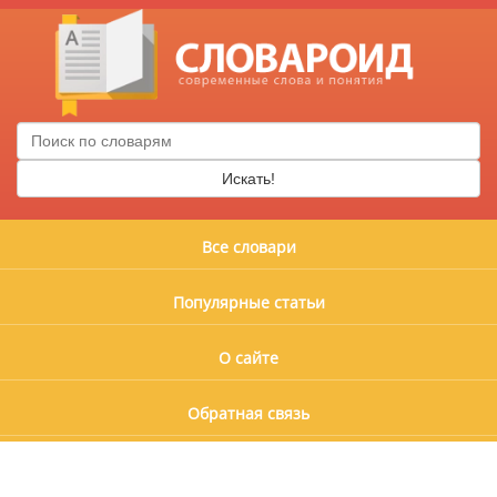
Искать!
Все словари
Популярные статьи
О сайте
Обратная связь