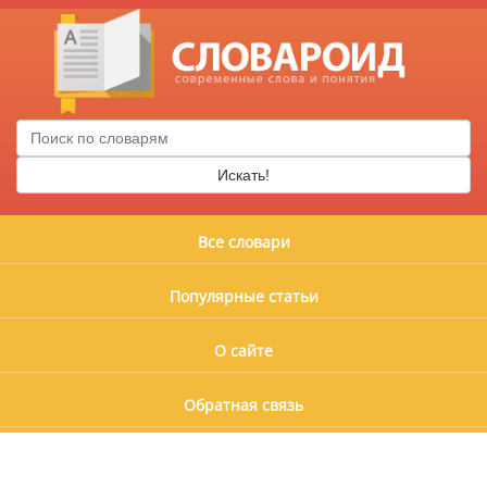
Искать!
Все словари
Популярные статьи
О сайте
Обратная связь