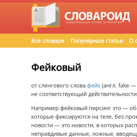
Все словари
Популярные статьи
О 
Фейковый
от сленгового слова
фейк
(англ. fake 
не соответствующий действительности
Например фейковый пирсинг это — обма
которые фиксируются на теле, без пр
новости — это новости, в которых ра
неправдивые данные, ложные, вводящи