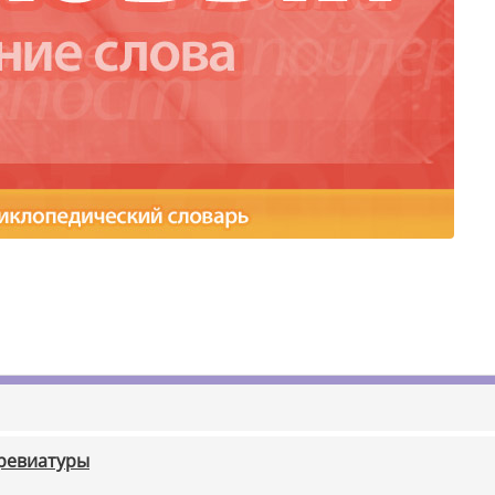
бревиатуры