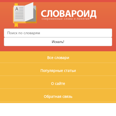
Искать!
Все словари
Популярные статьи
О сайте
Обратная связь